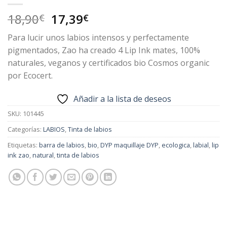
El
El
18,90
17,39
€
€
precio
precio
Para lucir unos labios intensos y perfectamente
original
actual
pigmentados, Zao ha creado 4 Lip Ink mates, 100%
era:
es:
naturales, veganos y certificados bio Cosmos organic
18,90€.
17,39€.
por Ecocert.
Añadir a la lista de deseos
SKU:
101445
Categorías:
LABIOS
,
Tinta de labios
Etiquetas:
barra de labios
,
bio
,
DYP maquillaje DYP
,
ecologica
,
labial
,
lip
ink zao
,
natural
,
tinta de labios