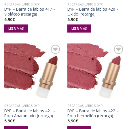
RECARGAS LABIOS DYP
RECARGAS LABIOS DYP
DYP – Barra de labios 417 –
DYP – Barra de labios 420 –
Violáceo (recarga)
Óxido (recarga)
6,90
€
6,90
€
LEER MÁS
LEER MÁS
Añadir
Añadir
a la
a la
lista de
lista de
deseos
deseos
RECARGAS LABIOS DYP
RECARGAS LABIOS DYP
DYP – Barra de labios 421 –
DYP – Barra de labios 422 –
Rojo Anaranjado (recarga)
Rojo bermellón (recarga)
6,90
€
6,90
€