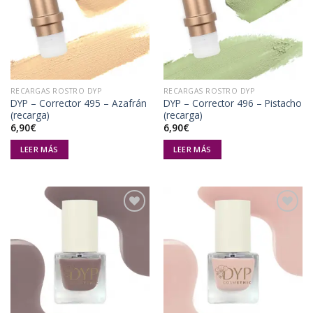
a la
a la
lista de
lista de
deseos
deseos
RECARGAS ROSTRO DYP
RECARGAS ROSTRO DYP
DYP – Corrector 495 – Azafrán
DYP – Corrector 496 – Pistacho
(recarga)
(recarga)
6,90
€
6,90
€
LEER MÁS
LEER MÁS
Añadir
Añadir
a la
a la
lista de
lista de
deseos
deseos