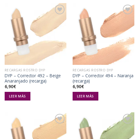
Añadir
Añadir
a la
a la
lista de
lista de
deseos
deseos
RECARGAS ROSTRO DYP
RECARGAS ROSTRO DYP
DYP – Corrector 492 – Beige
DYP – Corrector 494 – Naranja
Anaranjado (recarga)
(recarga)
6,90
€
6,90
€
LEER MÁS
LEER MÁS
Añadir
Añadir