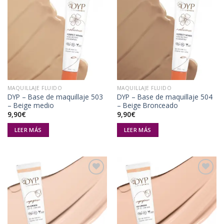
Añadir
Añadir
a la
a la
lista de
lista de
deseos
deseos
MAQUILLAJE FLUIDO
MAQUILLAJE FLUIDO
DYP – Base de maquillaje 503
DYP – Base de maquillaje 504
– Beige medio
– Beige Bronceado
9,90
€
9,90
€
LEER MÁS
LEER MÁS
Añadir
Añadir
a la
a la
lista de
lista de
deseos
deseos