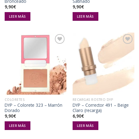
Bronceado
Satinado
9,90
€
9,90
€
LEER MÁS
LEER MÁS
Añadir
Añadir
a la
a la
lista de
lista de
deseos
deseos
COLORETES
RECARGAS ROSTRO DYP
DYP – Colorete 323 – Marrón
DYP – Corrector 491 – Beige
Dorado
Claro (recarga)
9,90
€
6,90
€
LEER MÁS
LEER MÁS