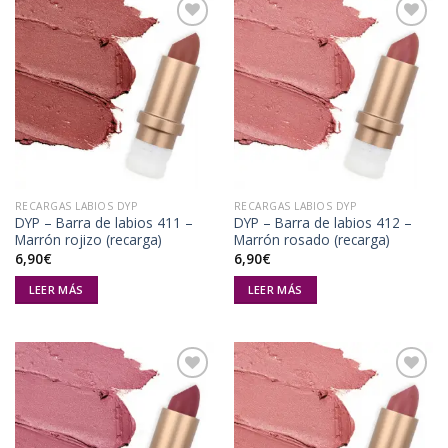
Añadir
Añadir
a la
a la
lista de
lista de
deseos
deseos
RECARGAS LABIOS DYP
RECARGAS LABIOS DYP
DYP – Barra de labios 411 –
DYP – Barra de labios 412 –
Marrón rojizo (recarga)
Marrón rosado (recarga)
6,90
€
6,90
€
LEER MÁS
LEER MÁS
Añadir
Añadir
a la
a la