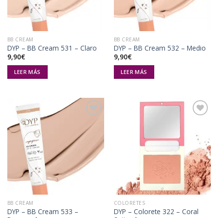
BB CREAM
BB CREAM
DYP – BB Cream 531 – Claro
DYP – BB Cream 532 – Medio
9,90
€
9,90
€
LEER MÁS
LEER MÁS
Añadir
Añadir
a la
a la
lista de
lista de
deseos
deseos
BB CREAM
COLORETES
DYP – BB Cream 533 –
DYP – Colorete 322 – Coral