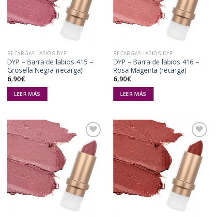
lista de
lista de
deseos
deseos
RECARGAS LABIOS DYP
RECARGAS LABIOS DYP
DYP – Barra de labios 415 –
DYP – Barra de labios 416 –
Grosella Negra (recarga)
Rosa Magenta (recarga)
6,90
€
6,90
€
LEER MÁS
LEER MÁS
Añadir
Añadir
a la
a la
lista de
lista de
deseos
deseos