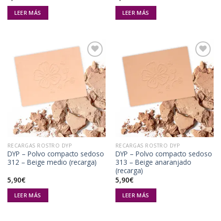
LEER MÁS
LEER MÁS
Añadir
Añadir
a la
a la
lista de
lista de
deseos
deseos
RECARGAS ROSTRO DYP
RECARGAS ROSTRO DYP
DYP – Polvo compacto sedoso
DYP – Polvo compacto sedoso
312 – Beige medio (recarga)
313 – Beige anaranjado
(recarga)
5,90
€
5,90
€
LEER MÁS
LEER MÁS