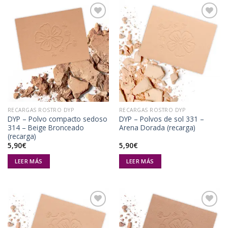
Añadir
Añadir
a la
a la
lista de
lista de
deseos
deseos
RECARGAS ROSTRO DYP
RECARGAS ROSTRO DYP
DYP – Polvo compacto sedoso
DYP – Polvos de sol 331 –
314 – Beige Bronceado
Arena Dorada (recarga)
(recarga)
5,90
€
5,90
€
LEER MÁS
LEER MÁS