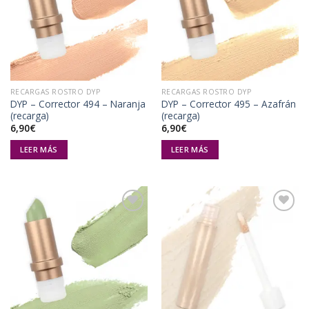
Añadir
Añadir
a la
a la
lista de
lista de
deseos
deseos
RECARGAS ROSTRO DYP
RECARGAS ROSTRO DYP
DYP – Corrector 494 – Naranja
DYP – Corrector 495 – Azafrán
(recarga)
(recarga)
6,90
€
6,90
€
LEER MÁS
LEER MÁS
Añadir
Añadir
a la
a la
lista de
lista de
deseos
deseos