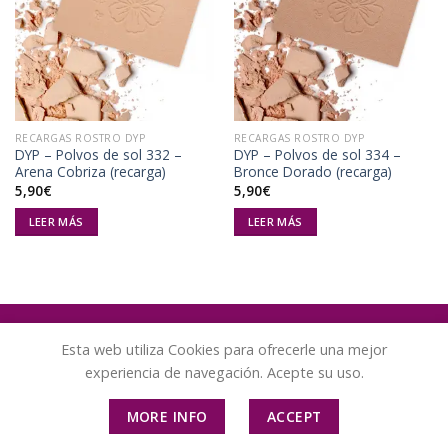
Añadir
Añadir
a la
a la
lista de
lista de
deseos
deseos
RECARGAS ROSTRO DYP
RECARGAS ROSTRO DYP
DYP – Polvos de sol 332 –
DYP – Polvos de sol 334 –
Arena Cobriza (recarga)
Bronce Dorado (recarga)
5,90
€
5,90
€
LEER MÁS
LEER MÁS
Esta web utiliza Cookies para ofrecerle una mejor
experiencia de navegación. Acepte su uso.
PAGO SEGURO
TÉRMINOS Y CONDICIONES DE USO
CONTÁCTENOS
SOBRE BIOMAKEUP
ENVÍO Y DEVOLUCIONES
MORE INFO
ACCEPT
Copyright 2026 ©
BIO MAKEUP - España