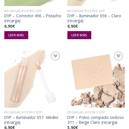
RECARGAS ROSTRO DYP
RECARGAS ROSTRO DYP
DYP – Corrector 496 – Pistacho
DYP – Iluminador 056 – Claro
(recarga)
(recarga)
6,90
€
6,90
€
LEER MÁS
LEER MÁS
Añadir
Añadir
a la
a la
lista de
lista de
deseos
deseos
RECARGAS ROSTRO DYP
RECARGAS ROSTRO DYP
DYP – Iluminador 057 -Mediio
DYP – Polvo compacto sedoso
(recarga)
311 – Beige Claro (recarga)
6,90
€
5,90
€