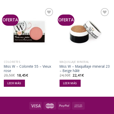
OFERTA
OFERTA
Añadir
Añadir
a la
a la
lista de
lista de
deseos
deseos
COLORETES
MAQUILLAJE MINERAL
Miss W – Colorete 55 – Vieux
Miss W – Maquillaje mineral 23
rose
– Beige hâlé
El
El
El
El
20,50
€
18,45
€
24,90
€
22,41
€
precio
precio
precio
precio
original
actual
original
actual
LEER MÁS
LEER MÁS
era:
es:
era:
es:
20,50€.
18,45€.
24,90€.
22,41€.