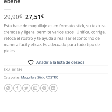
ébène
El
El
29,90
27,51
€
€
precio
precio
Esta base de maquillaje es en formato stick, su textura
original
actual
cremosa y ligera, permite varios usos. Unifica, corrige,
era:
es:
retoca el rostro y te ayuda a realizar el contorno de
29,90€.
27,51€.
manera fácil y eficaz. Es adecuado para todo tipo de
pieles.
Añadir a la lista de deseos
SKU:
101784
Categorías:
Maquillaje Stick
,
ROSTRO