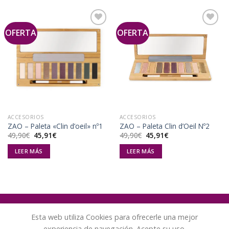
OFERTA
OFERTA
Añadir
Añadir
a la
a la
lista de
lista de
deseos
deseos
ACCESORIOS
ACCESORIOS
ZAO – Paleta «Clin d’oeil» nº1
ZAO – Paleta Clin d’Oeil Nº2
El
El
El
El
49,90
€
45,91
€
49,90
€
45,91
€
precio
precio
precio
precio
original
actual
original
actual
LEER MÁS
LEER MÁS
era:
es:
era:
es:
49,90€.
45,91€.
49,90€.
45,91€.
Esta web utiliza Cookies para ofrecerle una mejor
experiencia de navegación. Acepte su uso.