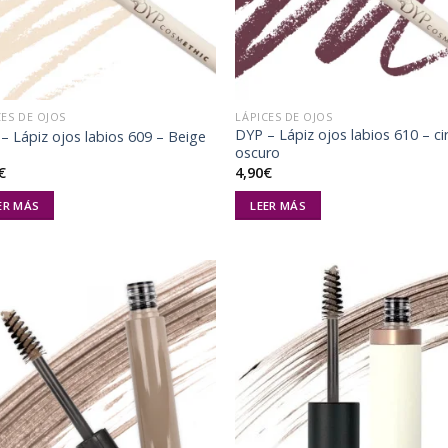
CES DE OJOS
LÁPICES DE OJOS
DYP – Lápiz ojos labios 610 – ci
– Lápiz ojos labios 609 – Beige
oscuro
€
4,90
€
ER MÁS
LEER MÁS
Añadir
Aña
a la
a 
lista de
list
deseos
des