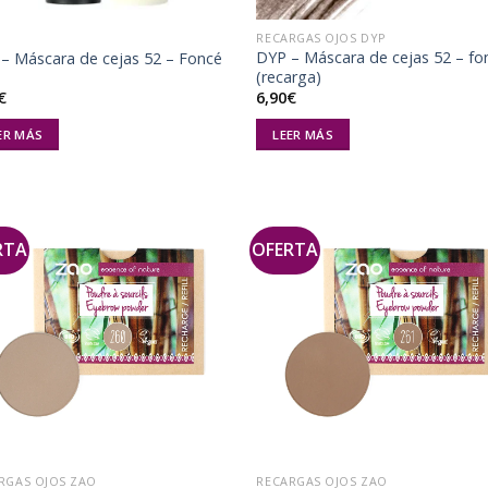
S
RECARGAS OJOS DYP
DYP – Máscara de cejas 52 – fo
– Máscara de cejas 52 – Foncé
(recarga)
€
6,90
€
ER MÁS
LEER MÁS
RTA
OFERTA
Añadir
Aña
a la
a 
lista de
list
deseos
des
RGAS OJOS ZAO
RECARGAS OJOS ZAO