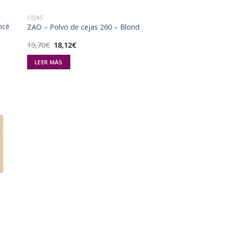
CEJAS
ncé
ZAO – Polvo de cejas 260 – Blond
El
El
19,70
€
18,12
€
precio
precio
original
actual
LEER MÁS
era:
es:
19,70€.
18,12€.
dir
la
a de
eos