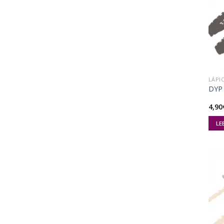
LÁPI
DYP 
4,90
LE