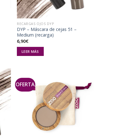
RECARGAS OJOS DYP
DYP – Máscara de cejas 51 –
Medium (recarga)
6,90
€
LEER MÁS
OFERTA
dir
Añadir
la
a la
a de
lista de
eos
deseos