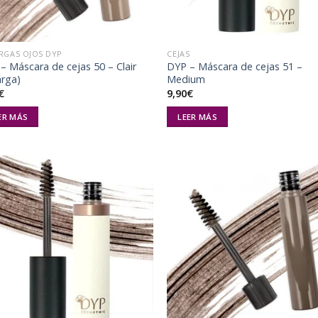
RGAS OJOS DYP
CEJAS
– Máscara de cejas 50 – Clair
DYP – Máscara de cejas 51 –
arga)
Medium
€
9,90
€
ER MÁS
LEER MÁS
Añadir
Aña
a la
a 
lista de
list
deseos
des