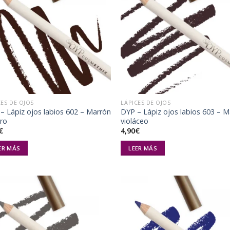
Añadir
Aña
a la
a 
lista de
list
deseos
des
CES DE OJOS
LÁPICES DE OJOS
– Lápiz ojos labios 602 – Marrón
DYP – Lápiz ojos labios 603 – 
ro
violáceo
€
4,90
€
ER MÁS
LEER MÁS
Añadir
Aña
a la
a 