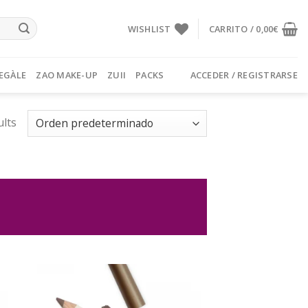
WISHLIST
CARRITO /
0,00
€
EGÀLE
ZAO MAKE-UP
ZUII
PACKS
ACCEDER / REGISTRARSE
ults