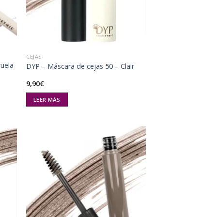
CEJAS
ruela
DYP – Máscara de cejas 50 – Clair
9,90
€
LEER MÁS
dir
Añadir
la
a la
a de
lista de
eos
deseos