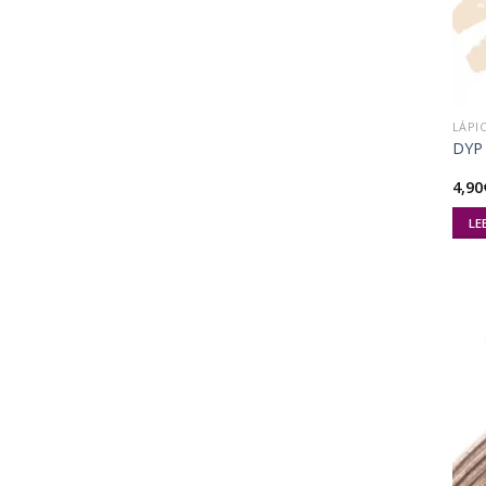
LÁPI
DYP 
4,90
LE