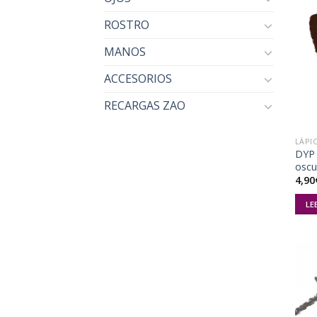
ROSTRO
MANOS
ACCESORIOS
RECARGAS ZAO
LÁPI
DYP 
oscu
4,90
LE