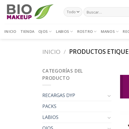
Skip
Buscar
to
por:
content
INICIO
TIENDA
OJOS
LABIOS
ROSTRO
MANOS
RE
INICIO
/
PRODUCTOS ETIQUET
CATEGORÍAS DEL
PRODUCTO
RECARGAS DYP
PACKS
LABIOS
OJOS