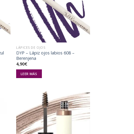
a de
lista de
eos
deseos
LÁPICES DE OJOS
zul
DYP – Lápiz ojos labios 608 –
Berenjena
4,90
€
LEER MÁS
dir
Añadir
la
a la
a de
lista de
eos
deseos