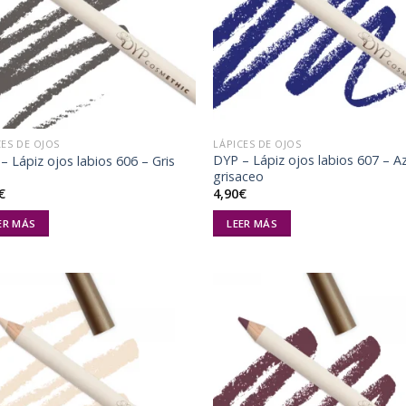
lista de
list
deseos
des
CES DE OJOS
LÁPICES DE OJOS
DYP – Lápiz ojos labios 607 – A
– Lápiz ojos labios 606 – Gris
grisaceo
€
4,90
€
ER MÁS
LEER MÁS
Añadir
Aña
a la
a 
lista de
list
deseos
des