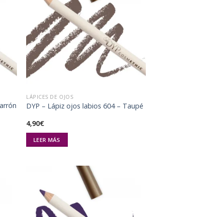
dir
Añadir
la
a la
a de
lista de
eos
deseos
LÁPICES DE OJOS
Marrón
DYP – Lápiz ojos labios 604 – Taupé
4,90
€
LEER MÁS
dir
Añadir
la
a la