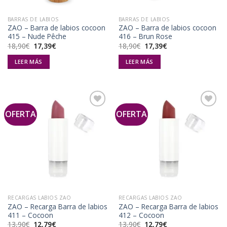
BARRAS DE LABIOS
BARRAS DE LABIOS
ZAO – Barra de labios cocoon
ZAO – Barra de labios cocoon
415 – Nude Pêche
416 – Brun Rose
El
El
El
El
18,90
€
17,39
€
18,90
€
17,39
€
precio
precio
precio
precio
original
actual
original
actual
LEER MÁS
LEER MÁS
era:
es:
era:
es:
18,90€.
17,39€.
18,90€.
17,39€.
OFERTA
OFERTA
Añadir
Añadir
a la
a la
lista de
lista de
deseos
deseos
RECARGAS LABIOS ZAO
RECARGAS LABIOS ZAO
ZAO – Recarga Barra de labios
ZAO – Recarga Barra de labios
411 – Cocoon
412 – Cocoon
El
El
El
El
13,90
€
12,79
€
13,90
€
12,79
€