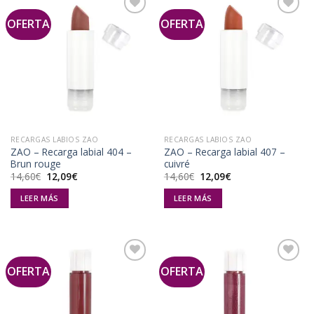
OFERTA
OFERTA
Añadir
Añadir
a la
a la
lista de
lista de
deseos
deseos
RECARGAS LABIOS ZAO
RECARGAS LABIOS ZAO
ZAO – Recarga labial 404 –
ZAO – Recarga labial 407 –
Brun rouge
cuivré
El
El
El
El
14,60
€
12,09
€
14,60
€
12,09
€
precio
precio
precio
precio
original
actual
original
actual
LEER MÁS
LEER MÁS
era:
es:
era:
es:
14,60€.
12,09€.
14,60€.
12,09€.
OFERTA
OFERTA
Añadir
Añadir
a la
a la