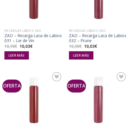
lista de
lista de
deseos
deseos
RECARGAS LABIOS ZAO
RECARGAS LABIOS ZAO
ZAO – Recarga Laca de Labios
ZAO – Recarga Laca de Labios
031 – Lie de Vin
032 – Prune
El
El
El
El
10,90
€
10,03
€
10,90
€
10,03
€
precio
precio
precio
precio
original
actual
original
actual
LEER MÁS
LEER MÁS
era:
es:
era:
es:
10,90€.
10,03€.
10,90€.
10,03€.
OFERTA
OFERTA
Añadir
Añadir
a la
a la
lista de
lista de
deseos
deseos