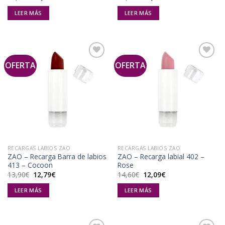
precio
precio
precio
precio
original
actual
original
actual
LEER MÁS
LEER MÁS
era:
es:
era:
es:
13,90€.
12,79€.
13,90€.
12,79€.
OFERTA
OFERTA
Añadir
Añadir
a la
a la
lista de
lista de
deseos
deseos
RECARGAS LABIOS ZAO
RECARGAS LABIOS ZAO
ZAO – Recarga Barra de labios
ZAO – Recarga labial 402 –
413 – Cocoon
Rose
El
El
El
El
13,90
€
12,79
€
14,60
€
12,09
€
precio
precio
precio
precio
original
actual
original
actual
LEER MÁS
LEER MÁS
era:
es:
era:
es:
13,90€.
12,79€.
14,60€.
12,09€.