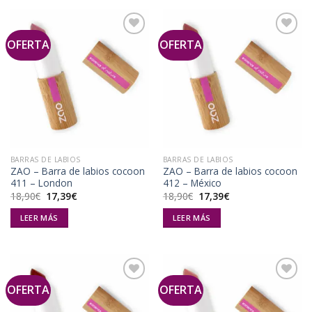
OFERTA
OFERTA
Añadir
Añadir
a la
a la
lista de
lista de
deseos
deseos
BARRAS DE LABIOS
BARRAS DE LABIOS
ZAO – Barra de labios cocoon
ZAO – Barra de labios cocoon
411 – London
412 – México
El
El
El
El
18,90
€
17,39
€
18,90
€
17,39
€
precio
precio
precio
precio
original
actual
original
actual
LEER MÁS
LEER MÁS
era:
es:
era:
es:
18,90€.
17,39€.
18,90€.
17,39€.
OFERTA
OFERTA