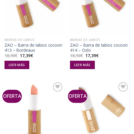
Añadir
Añadir
a la
a la
lista de
lista de
deseos
deseos
BARRAS DE LABIOS
BARRAS DE LABIOS
ZAO – Barra de labios cocoon
ZAO – Barra de labios cocoon
413 – Bordeaux
414 – Oslo
El
El
El
El
18,90
€
17,39
€
18,90
€
17,39
€
precio
precio
precio
precio
original
actual
original
actual
LEER MÁS
LEER MÁS
era:
es:
era:
es:
18,90€.
17,39€.
18,90€.
17,39€.
OFERTA
OFERTA
Añadir
Añadir
a la
a la
lista de
lista de
deseos
deseos