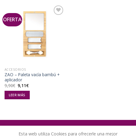
OFERTA
Añadir
a la
lista de
deseos
ACCESORIOS
ZAO – Paleta vacía bambú +
aplicador
El
El
9,90
€
9,11
€
precio
precio
original
actual
LEER MÁS
era:
es:
9,90€.
9,11€.
Esta web utiliza Cookies para ofrecerle una mejor