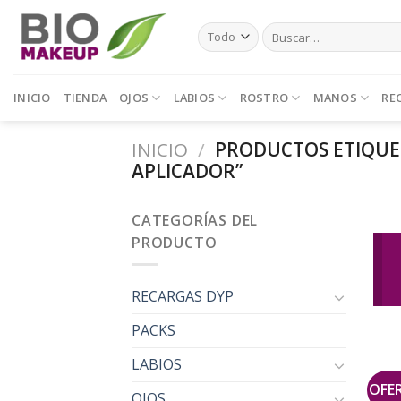
Skip
Buscar
to
por:
content
INICIO
TIENDA
OJOS
LABIOS
ROSTRO
MANOS
RE
INICIO
/
PRODUCTOS ETIQUET
APLICADOR”
CATEGORÍAS DEL
PRODUCTO
RECARGAS DYP
PACKS
LABIOS
OFE
OJOS