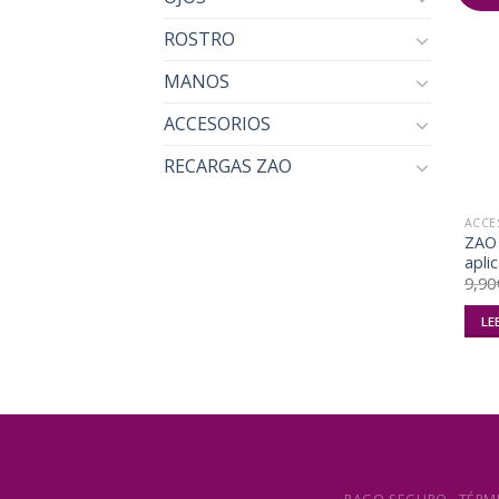
ROSTRO
MANOS
ACCESORIOS
RECARGAS ZAO
ACCE
ZAO 
apli
9,90
LE