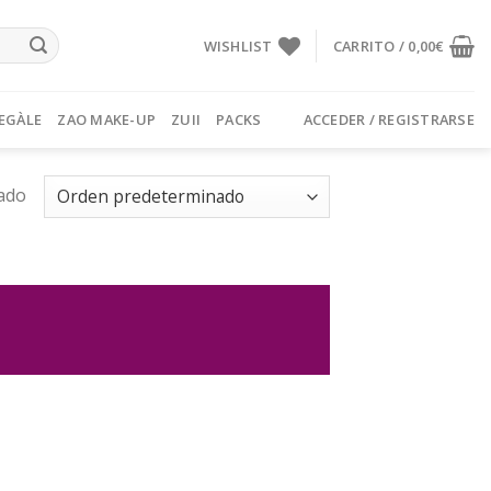
WISHLIST
CARRITO /
0,00
€
EGÀLE
ZAO MAKE-UP
ZUII
PACKS
ACCEDER / REGISTRARSE
ado