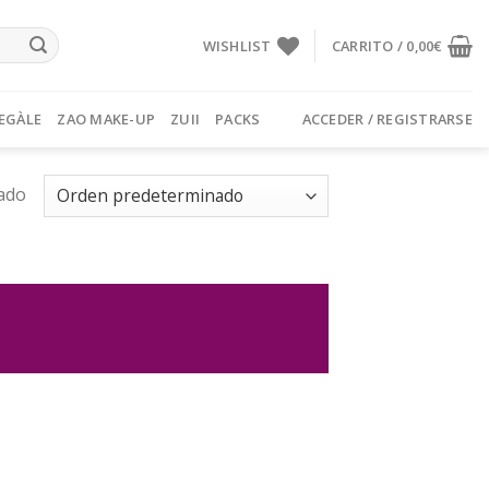
WISHLIST
CARRITO /
0,00
€
EGÀLE
ZAO MAKE-UP
ZUII
PACKS
ACCEDER / REGISTRARSE
ado