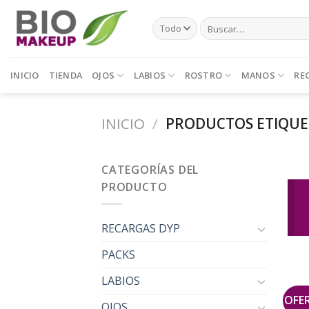
Skip
Buscar
to
por:
content
INICIO
TIENDA
OJOS
LABIOS
ROSTRO
MANOS
RE
INICIO
/
PRODUCTOS ETIQUE
CATEGORÍAS DEL
PRODUCTO
RECARGAS DYP
PACKS
LABIOS
OFE
OJOS