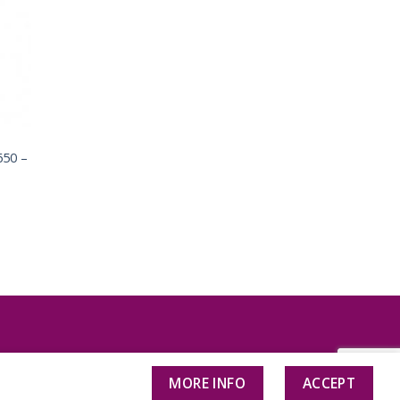
a de
eos
650 –
NVÍO Y DEVOLUCIONES
MORE INFO
ACCEPT