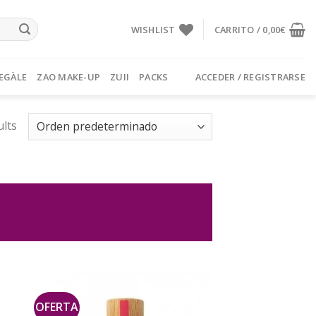
WISHLIST
CARRITO /
0,00
€
EGÀLE
ZAO MAKE-UP
ZUII
PACKS
ACCEDER / REGISTRARSE
ults
OFERTA