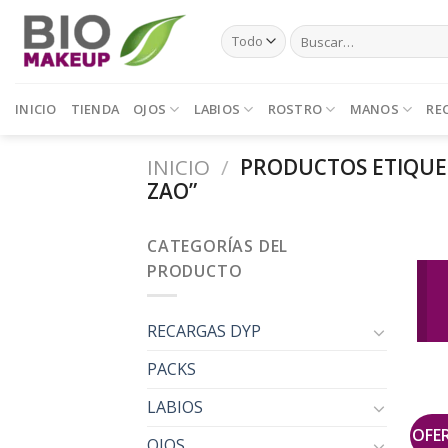
Skip
Buscar
to
por:
content
INICIO
TIENDA
OJOS
LABIOS
ROSTRO
MANOS
RE
INICIO
/
PRODUCTOS ETIQUE
ZAO”
CATEGORÍAS DEL
PRODUCTO
RECARGAS DYP
PACKS
LABIOS
OFE
OJOS