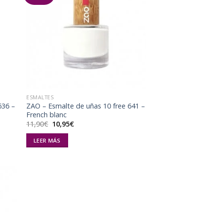
dir
Añadir
la
a la
a de
lista de
eos
deseos
ESMALTES
636 –
ZAO – Esmalte de uñas 10 free 641 –
French blanc
El
El
11,90
€
10,95
€
precio
precio
original
actual
LEER MÁS
era:
es:
11,90€.
10,95€.
dir
la