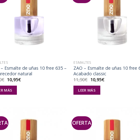
Añadir
Aña
a la
a 
lista de
list
deseos
des
LTES
ESMALTES
– Esmalte de uñas 10 free 635 –
ZAO – Esmalte de uñas 10 free 
recedor natural
Acabado classic
El
El
El
El
0
€
10,95
€
11,90
€
10,95
€
precio
precio
precio
precio
original
actual
original
actual
ER MÁS
LEER MÁS
era:
es:
era:
es:
11,90€.
10,95€.
11,90€.
10,95€.
RTA
OFERTA
Añadir
Aña
a la
a 