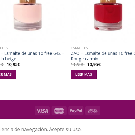
lista de
list
deseos
des
LTES
ESMALTES
– Esmalte de uñas 10 free 642 –
ZAO – Esmalte de uñas 10 free 
ch beige
Rouge carmin
El
El
El
El
0
€
10,95
€
11,90
€
10,95
€
precio
precio
precio
precio
original
actual
original
actual
ER MÁS
LEER MÁS
era:
es:
era:
es:
11,90€.
10,95€.
11,90€.
10,95€.
INOS Y CONDICIONES DE USO
CONTÁCTENOS
SOBRE BIOMAKEUP
E
iencia de navegación. Acepte su uso.
Copyright 2026 ©
BIO MAKEUP - España