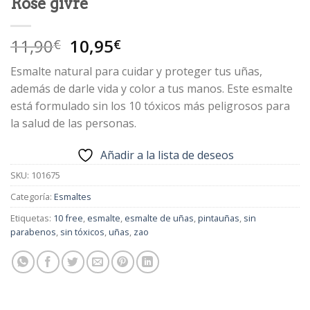
Rose givré
El
El
11,90
10,95
€
€
precio
precio
Esmalte natural para cuidar y proteger tus uñas,
original
actual
además de darle vida y color a tus manos. Este esmalte
era:
es:
está formulado sin los 10 tóxicos más peligrosos para
11,90€.
10,95€.
la salud de las personas.
Añadir a la lista de deseos
SKU:
101675
Categoría:
Esmaltes
Etiquetas:
10 free
,
esmalte
,
esmalte de uñas
,
pintauñas
,
sin
parabenos
,
sin tóxicos
,
uñas
,
zao