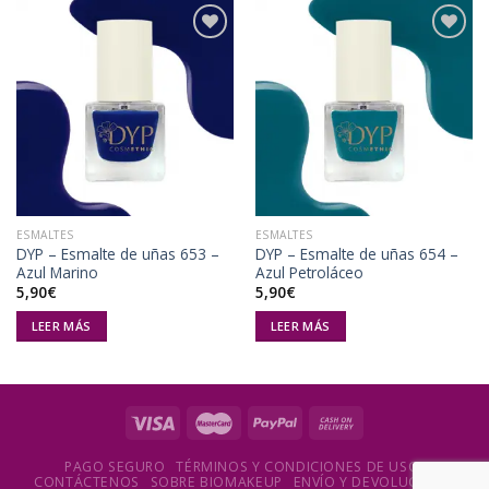
Añadir
Añadir
a la
a la
lista de
lista de
deseos
deseos
ESMALTES
ESMALTES
DYP – Esmalte de uñas 653 –
DYP – Esmalte de uñas 654 –
Azul Marino
Azul Petroláceo
5,90
€
5,90
€
LEER MÁS
LEER MÁS
PAGO SEGURO
TÉRMINOS Y CONDICIONES DE USO
CONTÁCTENOS
SOBRE BIOMAKEUP
ENVÍO Y DEVOLUCIONES