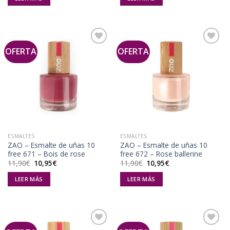
era:
es:
era:
es:
11,90€.
10,95€.
11,90€.
10,95€.
OFERTA
OFERTA
Añadir
Añadir
a la
a la
lista de
lista de
deseos
deseos
ESMALTES
ESMALTES
ZAO – Esmalte de uñas 10
ZAO – Esmalte de uñas 10
free 671 – Bois de rose
free 672 – Rose ballerine
El
El
El
El
11,90
€
10,95
€
11,90
€
10,95
€
precio
precio
precio
precio
original
actual
original
actual
LEER MÁS
LEER MÁS
era:
es:
era:
es:
11,90€.
10,95€.
11,90€.
10,95€.