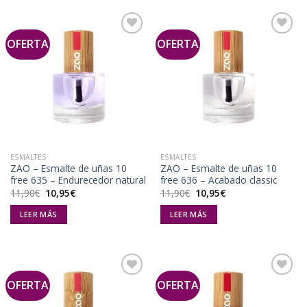
OFERTA
OFERTA
Añadir
Añadir
a la
a la
lista de
lista de
deseos
deseos
ESMALTES
ESMALTES
ZAO – Esmalte de uñas 10
ZAO – Esmalte de uñas 10
free 635 – Endurecedor natural
free 636 – Acabado classic
El
El
El
El
11,90
€
10,95
€
11,90
€
10,95
€
precio
precio
precio
precio
original
actual
original
actual
LEER MÁS
LEER MÁS
era:
es:
era:
es:
11,90€.
10,95€.
11,90€.
10,95€.
OFERTA
OFERTA