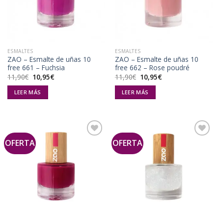
lista de
lista de
deseos
deseos
ESMALTES
ESMALTES
ZAO – Esmalte de uñas 10
ZAO – Esmalte de uñas 10
free 661 – Fuchsia
free 662 – Rose poudré
El
El
El
El
11,90
€
10,95
€
11,90
€
10,95
€
precio
precio
precio
precio
original
actual
original
actual
LEER MÁS
LEER MÁS
era:
es:
era:
es:
11,90€.
10,95€.
11,90€.
10,95€.
OFERTA
OFERTA
Añadir
Añadir
a la
a la
lista de
lista de
deseos
deseos