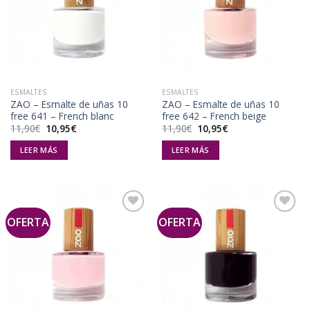
Añadir
Añadir
a la
a la
lista de
lista de
deseos
deseos
ESMALTES
ESMALTES
ZAO – Esmalte de uñas 10
ZAO – Esmalte de uñas 10
free 641 – French blanc
free 642 – French beige
El
El
El
El
11,90
€
10,95
€
11,90
€
10,95
€
precio
precio
precio
precio
original
actual
original
actual
LEER MÁS
LEER MÁS
era:
es:
era:
es:
11,90€.
10,95€.
11,90€.
10,95€.
OFERTA
OFERTA
Añadir
Añadir
a la
a la
lista de
lista de
deseos
deseos