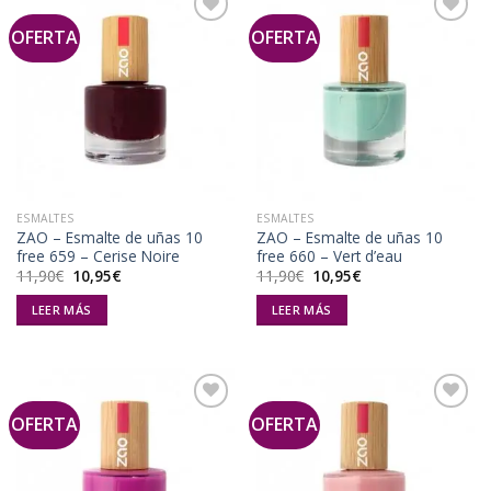
OFERTA
OFERTA
Añadir
Añadir
a la
a la
lista de
lista de
deseos
deseos
ESMALTES
ESMALTES
ZAO – Esmalte de uñas 10
ZAO – Esmalte de uñas 10
free 659 – Cerise Noire
free 660 – Vert d’eau
El
El
El
El
11,90
€
10,95
€
11,90
€
10,95
€
precio
precio
precio
precio
original
actual
original
actual
LEER MÁS
LEER MÁS
era:
es:
era:
es:
11,90€.
10,95€.
11,90€.
10,95€.
OFERTA
OFERTA
Añadir
Añadir
a la
a la