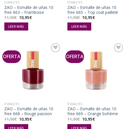
ESMALTES
ESMALTES
ZAO – Esmalte de uñas 10
ZAO – Esmalte de uñas 10
free 663 – Framboise
free 665 – Top coat pailleté
El
El
El
El
11,90
€
10,95
€
11,90
€
10,95
€
precio
precio
precio
precio
original
actual
original
actual
LEER MÁS
LEER MÁS
era:
es:
era:
es:
11,90€.
10,95€.
11,90€.
10,95€.
OFERTA
OFERTA
Añadir
Añadir
a la
a la
lista de
lista de
deseos
deseos
ESMALTES
ESMALTES
ZAO – Esmalte de uñas 10
ZAO – Esmalte de uñas 10
free 668 – Rouge passion
free 669 – Orange bohème
El
El
El
El
11,90
€
10,95
€
11,90
€
10,95
€
precio
precio
precio
precio
original
actual
original
actual
LEER MÁS
LEER MÁS