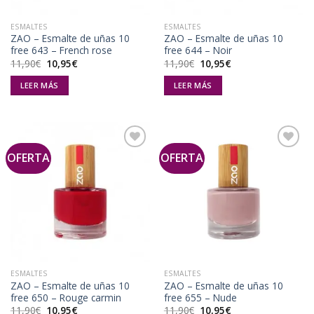
ESMALTES
ESMALTES
ZAO – Esmalte de uñas 10
ZAO – Esmalte de uñas 10
free 643 – French rose
free 644 – Noir
El
El
El
El
11,90
€
10,95
€
11,90
€
10,95
€
precio
precio
precio
precio
original
actual
original
actual
LEER MÁS
LEER MÁS
era:
es:
era:
es:
11,90€.
10,95€.
11,90€.
10,95€.
OFERTA
OFERTA
Añadir
Añadir
a la
a la
lista de
lista de
deseos
deseos
ESMALTES
ESMALTES
ZAO – Esmalte de uñas 10
ZAO – Esmalte de uñas 10
free 650 – Rouge carmin
free 655 – Nude
El
El
El
El
11,90
€
10,95
€
11,90
€
10,95
€