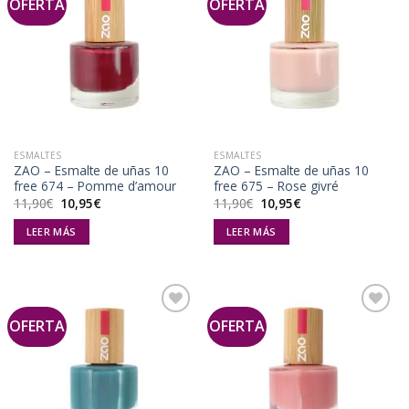
OFERTA
OFERTA
Añadir
Añadir
a la
a la
lista de
lista de
deseos
deseos
ESMALTES
ESMALTES
ZAO – Esmalte de uñas 10
ZAO – Esmalte de uñas 10
free 674 – Pomme d’amour
free 675 – Rose givré
El
El
El
El
11,90
€
10,95
€
11,90
€
10,95
€
precio
precio
precio
precio
original
actual
original
actual
LEER MÁS
LEER MÁS
era:
es:
era:
es:
11,90€.
10,95€.
11,90€.
10,95€.
OFERTA
OFERTA
Añadir
Añadir
a la
a la
lista de
lista de
deseos
deseos