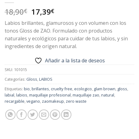
El
El
18,90
17,39
€
€
precio
precio
Labios brillantes, glamurosos y con volumen con los
original
actual
tonos Gloss de ZAO. Formulado con productos
era:
es:
naturales y ecológicos para cuidar de tus labios, y sin
18,90€.
17,39€.
ingredientes de origen natural.
Añadir a la lista de deseos
SKU:
101015
Categorías:
Gloss
,
LABIOS
Etiquetas:
bio
,
brillantes
,
cruelty free
,
ecologico
,
glam brown
,
gloss
,
labial
,
labios
,
maquillaje profesional
,
maquillaje zao
,
natural
,
recargable
,
vegano
,
zaomakeup
,
zero waste