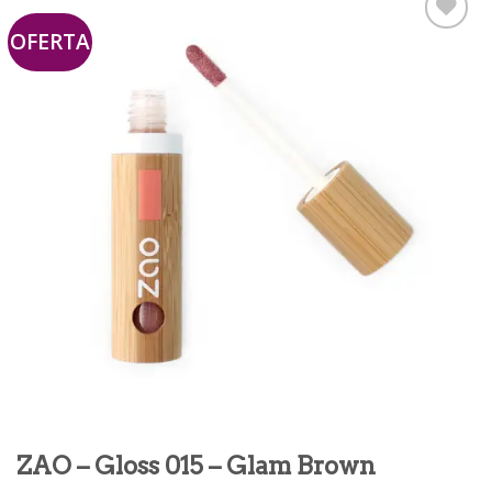
OFERTA
Añadir
a la
lista de
deseos
ZAO – Gloss 015 – Glam Brown