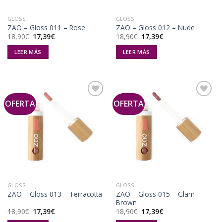
GLOSS
GLOSS
ZAO – Gloss 011 – Rose
ZAO – Gloss 012 – Nude
El
El
El
El
18,90
€
17,39
€
18,90
€
17,39
€
precio
precio
precio
precio
original
actual
original
actual
LEER MÁS
LEER MÁS
era:
es:
era:
es:
18,90€.
17,39€.
18,90€.
17,39€.
OFERTA
OFERTA
Añadir
Añadir
a la
a la
lista de
lista de
deseos
deseos
GLOSS
GLOSS
ZAO – Gloss 015 – Glam
ZAO – Gloss 013 – Terracotta
Brown
El
El
El
El
18,90
€
17,39
€
18,90
€
17,39
€
precio
precio
precio
precio