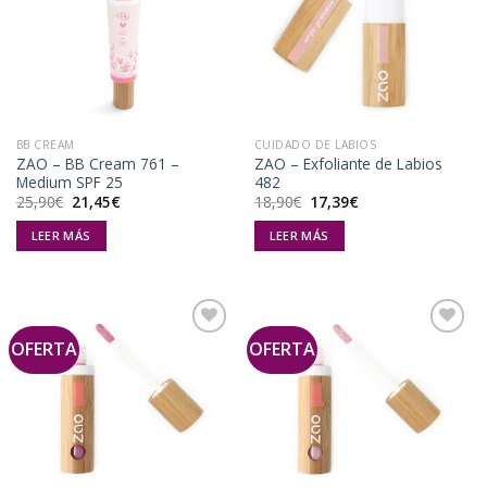
Añadir
Añadir
a la
a la
lista de
lista de
deseos
deseos
BB CREAM
CUIDADO DE LABIOS
ZAO – BB Cream 761 –
ZAO – Exfoliante de Labios
Medium SPF 25
482
El
El
El
El
25,90
€
21,45
€
18,90
€
17,39
€
precio
precio
precio
precio
original
actual
original
actual
LEER MÁS
LEER MÁS
era:
es:
era:
es:
25,90€.
21,45€.
18,90€.
17,39€.
OFERTA
OFERTA
Añadir
Añadir
a la
a la
lista de
lista de
deseos
deseos