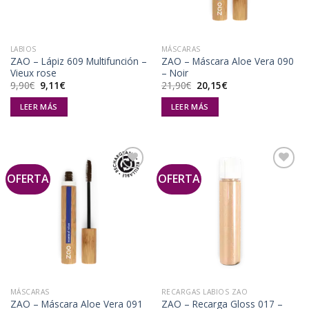
LABIOS
MÁSCARAS
ZAO – Lápiz 609 Multifunción –
ZAO – Máscara Aloe Vera 090
Vieux rose
– Noir
El
El
El
El
9,90
€
9,11
€
21,90
€
20,15
€
precio
precio
precio
precio
original
actual
original
actual
LEER MÁS
LEER MÁS
era:
es:
era:
es:
9,90€.
9,11€.
21,90€.
20,15€.
OFERTA
OFERTA
Añadir
Añadir
a la
a la
lista de
lista de
deseos
deseos
MÁSCARAS
RECARGAS LABIOS ZAO
ZAO – Máscara Aloe Vera 091
ZAO – Recarga Gloss 017 –