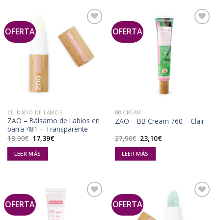
OFERTA
OFERTA
Añadir
Añadir
a la
a la
lista de
lista de
deseos
deseos
CUIDADO DE LABIOS
BB CREAM
ZAO – Bálsamo de Labios en
ZAO – BB Cream 760 – Clair
barra 481 – Transparente
El
El
El
El
18,90
€
17,39
€
27,90
€
23,10
€
precio
precio
precio
precio
original
actual
original
actual
LEER MÁS
LEER MÁS
era:
es:
era:
es:
18,90€.
17,39€.
27,90€.
23,10€.
OFERTA
OFERTA